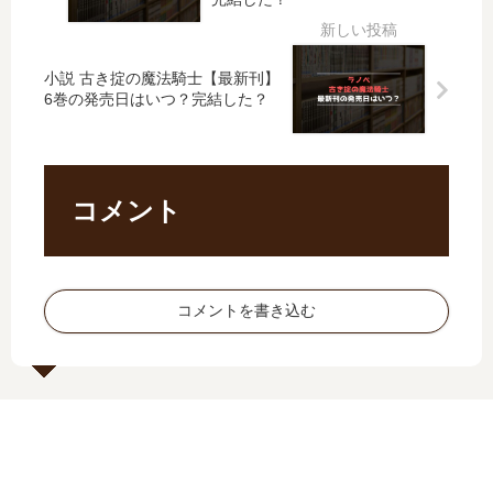
【
？
発
刊
最
最
売
41
新
新
日､
巻
小説 古き掟の魔法騎士【最新刊】
刊
刊
21
の
6巻の発売日はいつ？完結した？
】
36
巻
発
11
巻
の
売
巻
の
発
日
の
発
売
は
コメント
発
売
日
い
売
日
は
つ
日
は
い
？
は
い
つ
い
つ
コメントを書き込む
？
つ
？
完
？
結
完
し
結
た
し
？
た
？