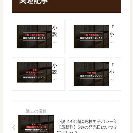
関連記事
小
「
説
小
日
説
暮
吉
左
原
近
裏
小
「
事
同
説
小
件
心
夜
説
帖
」
叉
鬼
【
は
萬
役
最
完
同
」
新
結
心
は
刊
し
シ
完
】
た
リ
結
20
？
小説 2.43 清陰高校男子バレー部
ー
し
巻
最
【最新刊】5巻の発売日はいつ？
ズ
た
の
新
完結した？