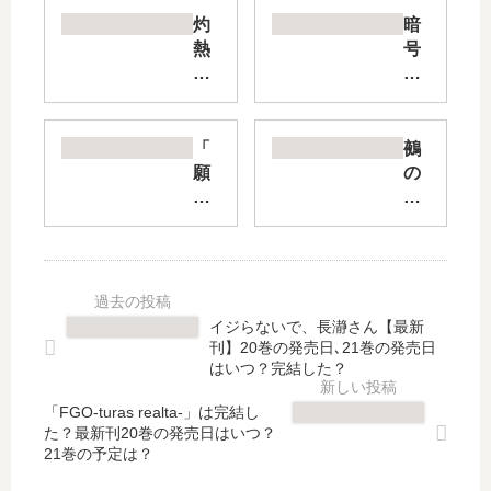
灼
暗
熱
号
の
学
ニ
園
ラ
の
イ
い
「
鵺
カ
ろ
願
の
ナ
は
い
陰
イ
【
の
陽
【
最
ア
師
最
新
ス
【
新
刊
ト
最
刊
】
ロ
新
イジらないで、長瀞さん【最新
】
8
」
刊
刊】20巻の発売日､21巻の発売日
6
巻
は
】
はいつ？完結した？
巻
の
完
9
の
発
「FGO-turas realta-」は完結し
結
巻
た？最新刊20巻の発売日はいつ？
発
売
し
の
21巻の予定は？
売
日
た
発
日
は
？
売