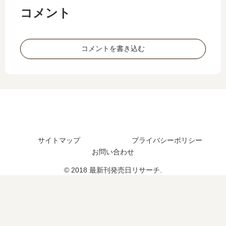
予
い
最
日､
コメント
想
つ
新
10
、
？
刊
巻
続
完
6
の
コメントを書き込む
編
結
巻
発
の
し
の
売
予
た
発
日
定
？
売
は
は
日
い
？
は
つ
い
？
つ
完
サイトマップ
プライバシーポリシー
？
結
お問い合わせ
7
し
巻
た
© 2018 最新刊発売日リサーチ.
の
？
予
定
は
？