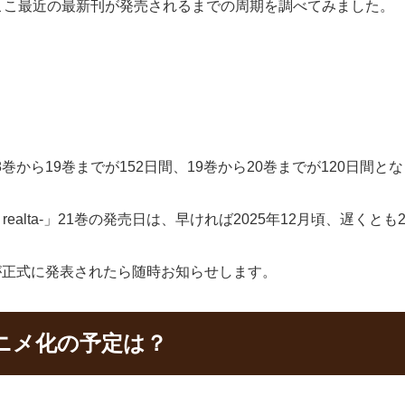
めに、ここ最近の最新刊が発売されるまでの周期を調べてみました。
間隔は18巻から19巻までが152日間、19巻から20巻までが120日間
 realta-」21巻の発売日は、早ければ2025年12月頃、遅く
巻の発売日が正式に発表されたら随時お知らせします。
」のアニメ化の予定は？