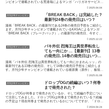
ンピオンで連載されている荒達哉によるマンガ「ハリガネサービス外
伝ヒュドラブレイク」の最新刊の発売日はこちら！漫画「ハ...
2025.04.04
「BREAK BACK」は完結した？
月刊少年チャンピオン
最新刊24巻の発売日はいつ？
漫画「BREAK BACK」の最新刊である24巻の発売日予想をご紹介し
ます。月刊少年チャンピオンで連載されているKASAによるマンガ
「BREAK BACK（ブレークバック）」の最新刊の発売日、今すぐお
得に読む方法はこちら！「BREAK BA...
2025.12.22
バキ外伝 烈海王は異世界転生し
月刊少年チャンピオン
ても一向にか …【最新刊】13巻
の発売日､14巻の発売日はいつ？
完結した？
漫画「バキ外伝 烈海王は異世界転生しても一向にかまわんッッ」の
最新刊である13巻の発売日、そして14巻の発売日予想をご紹介しま
す。月刊少年チャンピオンで連載されている猪原賽（原作）、板垣恵
介（原案）、陸井栄史によるマンガ「バキ外伝 烈海王は...
2025.01.08
ドロップOGの続編はいつ？何巻
月刊少年チャンピオン
まで発売された？
ドロップOGが何巻まで発売されているか、そして続編の予定につい
て注目してみました。ドロップOGは何巻まで発売されている？続編
の予定は？現在何巻まで発売されているかについてですが、「ドロッ
プOG」の最終巻は26巻となっています。「ドロップOG...
2024.04.24