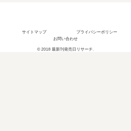
？
最
結
続
新
し
編
4
た
の
巻
？
予
の
サイトマップ
プライバシーポリシー
定
発
お問い合わせ
は
売
？
日
© 2018 最新刊発売日リサーチ.
予
想