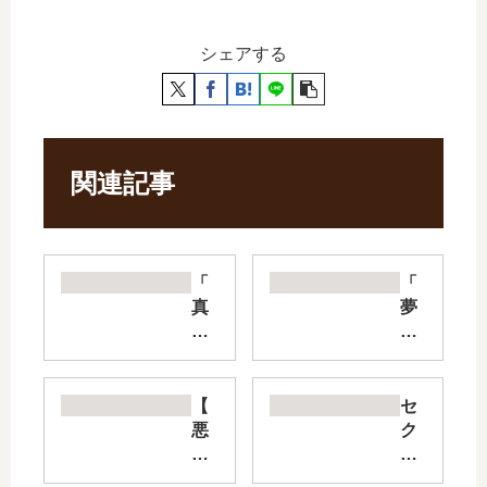
シェアする
関連記事
「
「
真
夢
綿
の
の
雫
檻
、
」
黄
【
セ
は
金
悪
ク
完
の
し
シ
結
鳥
妻
ー