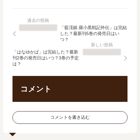
し
籠
か
田
た
」
た
中
？
は
り
さ
最
完
】
ん
「藍渓鎮 羅小黒戦記外伝」は完結
新
結
大
【
した？最新刊5巻の発売日はい
刊
し
海
最
つ？
8
た
と
新
巻
？
「はなゆかば」は完結した？最新
む
刊
刊2巻の発売日はいつ？3巻の予定
の
最
の
】
は？
発
新
休
9
売
刊
載
巻
日
21
理
の
は
巻
由
発
コメント
い
の
は
売
つ
発
？
日
？
売
連
は
日
載
い
コメントを書き込む
は
再
つ
い
開
？
つ
と
完