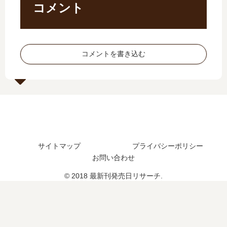
い
刊
】
巻
コメント
つ
】
13
の
？
5
巻
発
完
巻
の
売
結
の
発
日
コメントを書き込む
し
発
売
は
た
売
日､
い
？
日､
14
つ
6
巻
？
巻
の
の
発
発
売
売
日
サイトマップ
プライバシーポリシー
日
は
お問い合わせ
は
い
い
つ
© 2018 最新刊発売日リサーチ.
つ
？
？
完
完
結
結
し
し