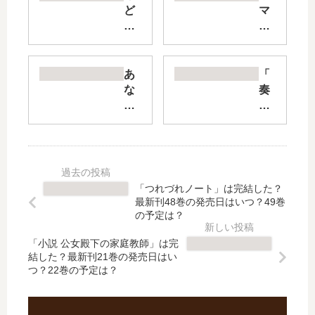
ど
マ
き
娘
の
プ
若
リ
い
テ
あ
「
モ
ィ
な
奏
ン
ー
た
の
は
ダ
は
ラ
【
ー
私
ラ
最
ビ
に
」
新
ー
お
は
刊
う
と
完
「つれづれノート」は完結した？
】
ま
さ
結
最新刊48巻の発売日はいつ？49巻
7
む
れ
し
の予定は？
巻
す
た
た
の
め
「小説 公女殿下の家庭教師」は完
い
？
結した？最新刊21巻の発売日はい
発
し
【
最
つ？22巻の予定は？
売
【
最
新
日
最
新
刊
は
新
刊
7