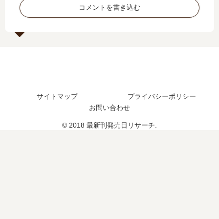
結
た
】
巻
コメントを書き込む
し
？
13
の
た
巻
発
？
の
売
発
日
売
は
日
い
予
つ
想
？
サイトマップ
プライバシーポリシー
、
お問い合わせ
続
編
© 2018 最新刊発売日リサーチ.
の
予
定
は
？