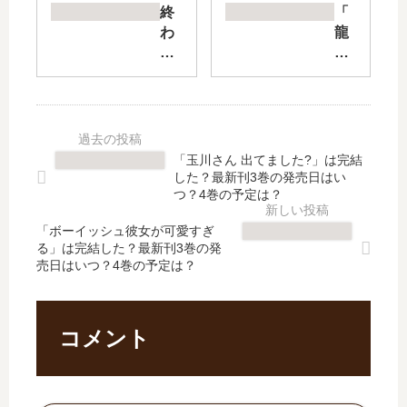
Le
の
終
「
ge
ク
わ
龍
nd
ラ
り
狼
s
マ
の
伝
【
ー
セ
王
最
の
ラ
霸
新
続
フ
立
刊
編
一
国
「玉川さん 出てました?」は完結
】
は
瀬
編
した？最新刊3巻の発売日はい
29
い
グ
」
つ？4巻の予定は？
巻
つ
レ
は
の
？
「ボーイッシュ彼女が可愛すぎ
ン
完
る」は完結した？最新刊3巻の発
発
何
、
結
売日はいつ？4巻の予定は？
売
巻
16
し
日
ま
歳
た
は
で
…
？
い
発
【
最
コメント
つ
売
最
新
？
さ
新
刊
完
れ
刊
12