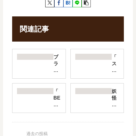
関連記事
ブ
「
ラ
ス
ッ
ー
ク
パ
チ
ー
ャ
マ
「
妖
ン
リ
BE
怪
ネ
オ
YB
ウ
ル
く
LA
ォ
【
ん
DE
ッ
最
」
X
チ
新
は
」
【