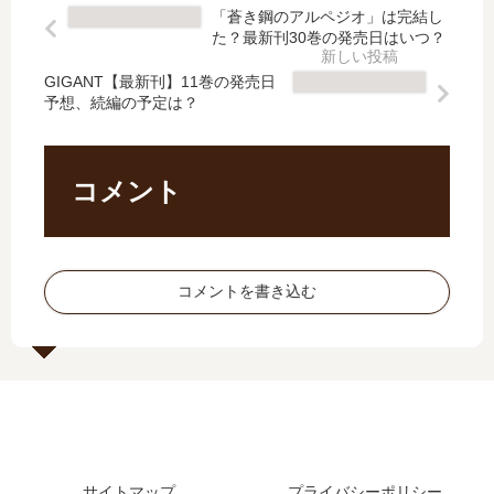
刊
完
は
最
「蒼き鋼のアルペジオ」は完結し
】
結
完
新
た？最新刊30巻の発売日はいつ？
12
し
結
刊
巻
た
し
】
GIGANT【最新刊】11巻の発売日
の
？
予想、続編の予定は？
た
24
発
最
？
巻
売
新
最
の
日､
刊
新
発
コメント
13
61
刊
売
巻
巻
7
日
の
の
巻
は
発
発
の
い
コメントを書き込む
売
売
発
つ
日
日
売
？
は
は
日
完
い
い
は
結
つ
つ
い
し
？
？
つ
た
完
62
？
？
結
巻
8
続
し
の
サイトマップ
プライバシーポリシー
巻
編