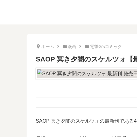
ホーム
漫画
電撃G'sコミック
SAOP 冥き夕闇のスケルツォ
SAOP 冥き夕闇のスケルツォの最新刊であ