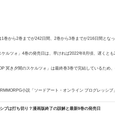
1巻から2巻までが242日間、2巻から3巻までが216日間とな
スケルツォ」4巻の発売日は、早ければ2022年8月頃、遅くとも
OP 冥き夕闇のスケルツォ」は最終巻3巻で完結しているため
RMMORPG小説「ソードアート・オンライン プログレッシブ
ッシブは打ち切り？漫画版終了の誤解と最新9巻の発売日