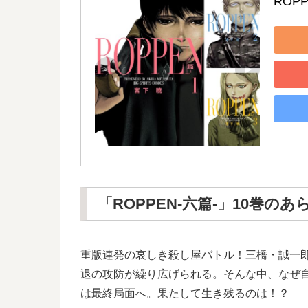
ROP
「ROPPEN-六篇-」10巻のあ
重版連発の哀しき殺し屋バトル！三橋・誠一郎vs
退の攻防が繰り広げられる。そんな中、なぜ
は最終局面へ。果たして生き残るのは！？