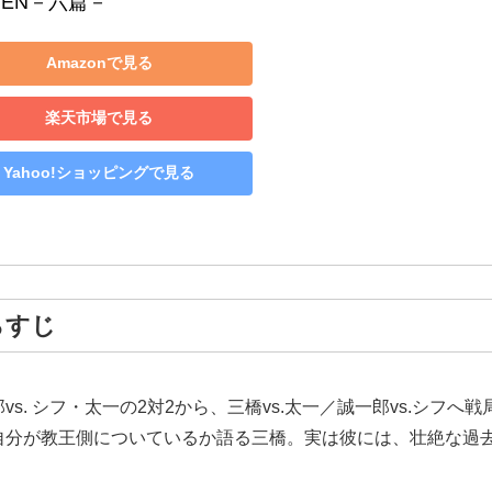
PEN－六篇－
Amazonで見る
楽天市場で見る
Yahoo!ショッピングで見る
らすじ
. シフ・太一の2対2から、三橋vs.太一／誠一郎vs.シフへ
自分が教王側についているか語る三橋。実は彼には、壮絶な過