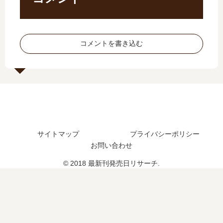
売
「
2
？
日
ゴ
巻
最
は
ミ
の
新
い
捨
発
刊
コメントを書き込む
つ
て
売
7
？
場
日
巻
3
の
は
の
巻
決
い
発
の
戦
つ
売
予
」
？
日
定
後
3
は
は
の
巻
い
サイトマップ
プライバシーポリシー
？
真
の
つ
実
お問い合わせ
予
？
定
© 2018 最新刊発売日リサーチ.
は
？