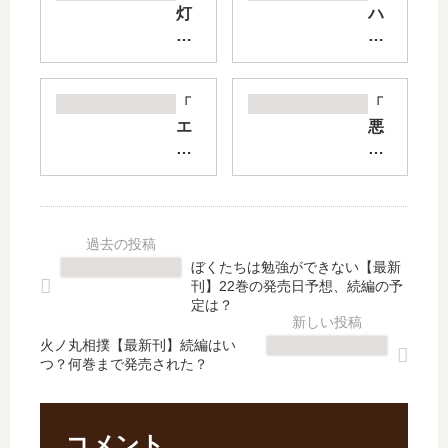
灯
ハ
火
イ
の
キ
オ
ュ
テ
ー!
「
「
ル
!】
エ
悪
」
は
ン
祓
は
打
バ
士
完
ち
ー
の
結
切
ズ
キ
し
り
」
ヨ
た
で
は
シ
ぼくたちは勉強ができない【最新
？
完
完
く
刊】22巻の発売日予想、続編の予
最
結
結
ん
定は？
新
？
し
」
刊
噂
火ノ丸相撲【最新刊】続編はい
た
は
つ？何巻まで発売された？
2
の
？
完
巻
原
最
結
の
因
新
し
発
と
刊
た
コメント