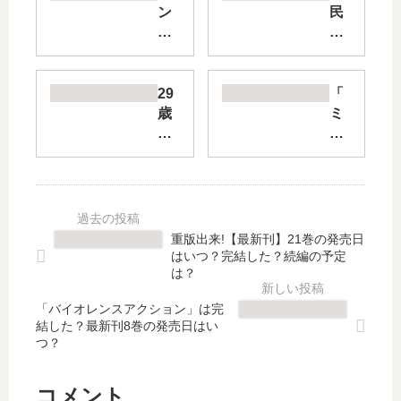
ン
民
バ
的
カ
ア
の
イ
続
ド
29
「
編
ル
歳
ミ
は
が
、
イ
い
弟
彼
ラ
つ
に
氏
の
？
な
な
飼
何
っ
し
い
巻
た
。
方
重版出来!【最新刊】21巻の発売日
ま
ら
ケ
」
はいつ？完結した？続編の予定
で
【
ダ
は
は？
発
最
モ
完
売
新
「バイオレンスアクション」は完
ノ
結
結した？最新刊8巻の発売日はい
さ
刊
社
し
つ？
れ
】
長
た
た
11
と
？
？
巻
い
最
コメント