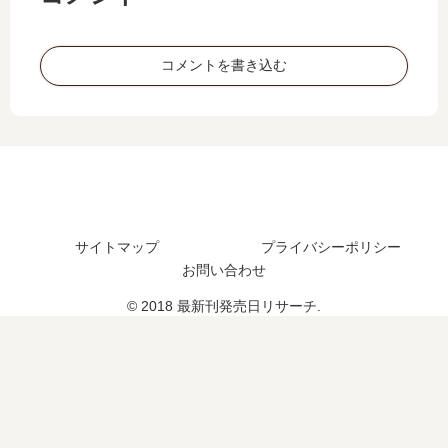
の
き
新
発
な
刊
売
り
22
コメントを書き込む
日､
同
巻
12
居
の
巻
…
発
の
【
売
発
最
日
売
新
は
日
刊
い
は
】
つ
い
サイトマップ
プライバシーポリシー
17
？
つ
お問い合わせ
巻
23
？
の
巻
© 2018 最新刊発売日リサーチ.
完
発
の
結
売
予
し
日
定
た
は
は
？
い
？
つ