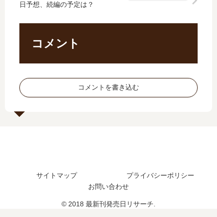
し
の
日予想、続編の予定は？
ナ
【
た
発
イ
最
？
売
ツ
新
最
日､
【
刊
コメント
新
3
最
】
刊
巻
新
4
11
の
刊
巻
巻
発
】
の
コメントを書き込む
の
売
7
発
発
日
巻
売
売
は
の
日
日
い
発
予
は
つ
売
想
い
？
日
、
つ
完
予
続
？
結
想
編
続
し
サイトマップ
プライバシーポリシー
、
の
編
た
続
予
お問い合わせ
の
？
編
定
© 2018 最新刊発売日リサーチ.
予
の
は
定