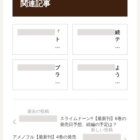
関連記事
「
続
ト
テ
マ
ル
ト
マ
イ
エ
プ
・
ブ
よ
ー
ロ
ラ
う
の
マ
ク
こ
リ
エ
ロ
そ
コ
【
外
亡
ピ
最
伝
霊
ン
新
カ
葬
」
刊
ル
儀
スライムドーン!!【最新刊】6巻の
は
】
テ
屋
発売日予想、続編の予定は？
完
2
ッ
さ
結
巻
ト
ん
アメノフル【最新刊】4巻の発売