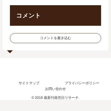
発
最
結
刊
売
新
し
6
日
刊
た
巻
コメント
は
】
？
の
い
8
最
発
つ
巻
新
売
？
の
刊
日
コメントを書き込む
25
発
21
は
巻
売
巻
い
の
日､
の
つ
予
9
発
？
定
巻
売
は
の
日
？
発
は
売
い
サイトマップ
プライバシーポリシー
日
つ
は
お問い合わせ
？
い
22
© 2018 最新刊発売日リサーチ.
つ
巻
？
の
完