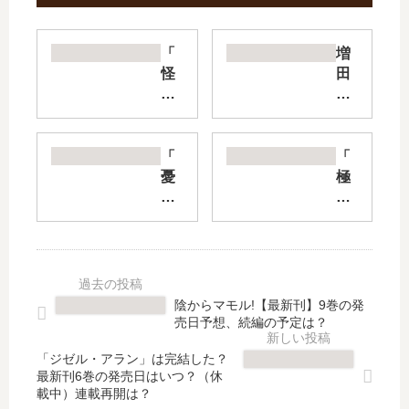
「
増
怪
田
物
こ
事
う
変
す
」
け
「
「
は
劇
憂
極
完
場
国
楽
結
ギ
の
街
し
ャ
モ
」
た
グ
リ
は
？
マ
ア
完
最
ン
ー
結
陰からマモル!【最新刊】9巻の発
新
ガ
テ
し
売日予想、続編の予定は？
刊
日
ィ
た
24
和
」
？
「ジゼル・アラン」は完結した？
巻
GB
最新刊6巻の発売日はいつ？（休
は
最
載中）連載再開は？
の
【
完
新