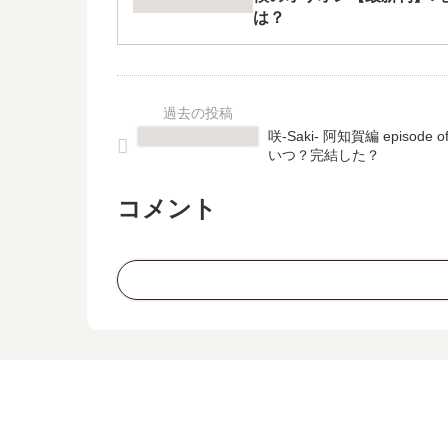
は？
咲-Saki- 阿知賀編 episod
いつ？完結した？
コメント