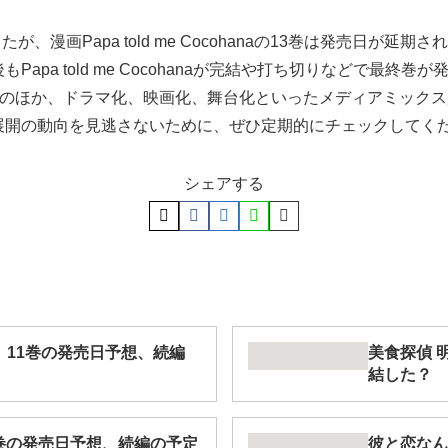
が、漫画Papa told me Cocohanaの13巻は発売日が
apa told me Cocohanaが完結や打ち切りなどで最終
4巻のほか、ドラマ化、映画化、舞台化といったメディアミック
展開の動向を見逃さないために、ぜひ定期的にチェックしてく
シェアする
新刊】11巻の発売日予想、続編
美食探偵 
結した？
巻の発売日予想、続編の予定
彼と恋なん