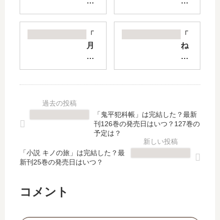
ラ
ね
ー
こ
マ
【
ン
最
「
「
40
新
月
ね
【
刊
曜
ず
最
】
日
み
新
8
の
の
刊
巻
た
初
】
の
わ
恋
5
発
わ
」
「鬼平犯科帳」は完結した？最新
巻
売
」
は
刊126巻の発売日はいつ？127巻の
の
日､
は
完
予定は？
発
9
完
結
売
巻
「小説 キノの旅」は完結した？最
結
し
新刊25巻の発売日はいつ？
日､
の
し
た
6
発
た
？
巻
売
？
最
コメント
の
日
最
新
発
は
新
刊
売
い
刊
6