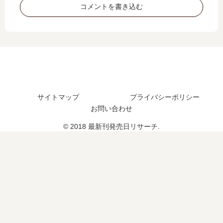
コメントを書き込む
日
つ
14
巻
は
？
巻
の
い
完
の
発
つ
結
発
売
？
し
売
日
完
た
日
は
結
？
は
い
し
い
つ
た
つ
？
サイトマップ
プライバシーポリシー
？
？
7
お問い合わせ
15
巻
© 2018 最新刊発売日リサーチ.
巻
の
の
予
予
定
定
は
は
？
？