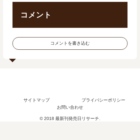
巻
…
発
で
の
【
売
す
コメント
発
最
日
か
売
新
は
?
日
刊
い
」
は
】
つ
は
コメントを書き込む
い
8
？
完
つ
巻
完
結
？
の
結
し
17
発
し
た
巻
売
た
？
の
日､
？
最
予
9
新
定
巻
刊
サイトマップ
プライバシーポリシー
は
の
2
お問い合わせ
？
発
巻
売
の
© 2018 最新刊発売日リサーチ.
日
発
は
売
い
日