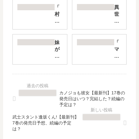
「
異
村
世
人
界
で
ゆ
す
る
が
っ
妹
「
何
と
が
マ
か
サ
推
ル
?
バ
し
チ
」
イ
す
バ
は
バ
ぎ
ー
完
ル
る!
ス
結
生
【
の
カノジョも彼女【最新刊】17巻の
し
活
最
私
発売日はいつ？完結した？続編の
た
～
新
、
予定は？
？
学
刊
恋
最
校
武士スタント逢坂くん!【最新刊】
】
し
7巻の発売日予想、続編の予定
新
の
3
て
は？
刊
皆
巻
い
16
と
の
い