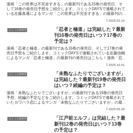
漫画「この世界は不完全すぎる」の最新刊である15巻の発売日、そ
して16巻の発売日予想をご紹介します。コミックDAYSで連載されて
いる左藤真通によるマンガ「この世界は不完全すぎる」の最新刊の発
売日はこちら！漫画「この世界は不完全すぎる」15巻...
2025.02.24
「忍者と極道」は完結した？最新
コミックDAYS
刊16巻の発売日はいつ？17巻の
予定は？
漫画「忍者と極道」の最新刊である16巻の発売日、そして17巻の発
売日予想をご紹介します。コミックDAYSで連載されている近藤信輔
によるマンガ「忍者と極道」の最新刊の発売日はこちら！漫画「忍者
と極道」16巻の発売日はいつ？コミック「忍者と極道...
2025.10.01
「未熟なふたりでございますが」
コミックDAYS
は完結した？最新刊19巻の発売日
はいつ？続編の予定は？
漫画「未熟なふたりでございますが」の最新刊である19巻の発売日
予想、続編の予定などをご紹介します。コミックDAYSで連載されて
いたカワハラ恋によるマンガ「未熟なふたりでございますが」の最新
刊の発売日はこちら！漫画「未熟なふたりでございますが...
2025.05.29
「江戸前エルフ」は完結した？最
コミックDAYS
新刊12巻の発売日はいつ？13巻
の予定は？