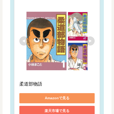
柔道部物語
Amazonで見る
楽天市場で見る