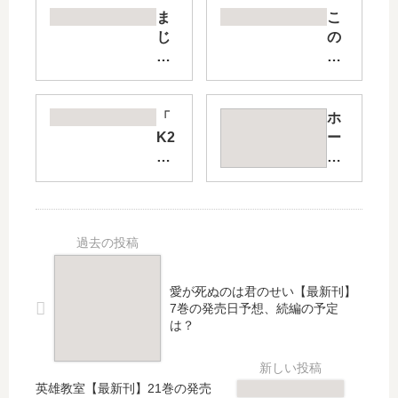
ま
こ
じ
の
め
世
な
界
会
は
社
不
「
ホ
員
完
K2
ー
【
全
」
ム
最
す
は
ル
新
ぎ
完
ー
刊
る
結
ム
】
【
し
【
5
最
た
最
巻
新
？
新
の
刊
愛が死ぬのは君のせい【最新刊】
最
刊
7巻の発売日予想、続編の予定
発
】
新
】
は？
売
15
刊
9
日
巻
51
巻
予
の
巻
の
想
発
英雄教室【最新刊】21巻の発売
の
発