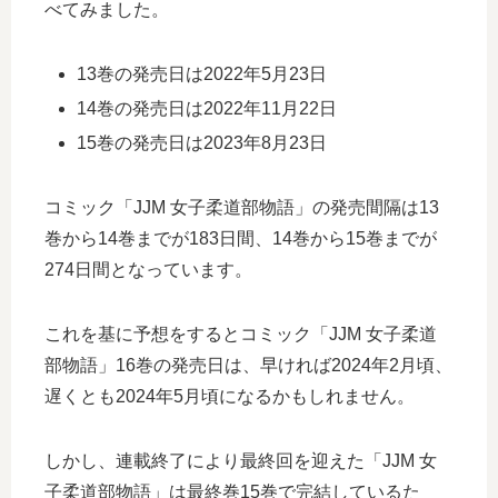
べてみました。
13巻の発売日は2022年5月23日
14巻の発売日は2022年11月22日
15巻の発売日は2023年8月23日
コミック「JJM 女子柔道部物語」の発売間隔は13
巻から14巻までが183日間、14巻から15巻までが
274日間となっています。
これを基に予想をするとコミック「JJM 女子柔道
部物語」16巻の発売日は、早ければ2024年2月頃、
遅くとも2024年5月頃になるかもしれません。
しかし、連載終了により最終回を迎えた「JJM 女
子柔道部物語」は最終巻15巻で完結しているた