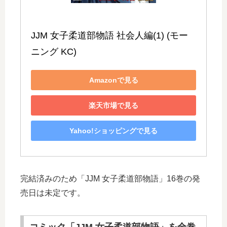
JJM 女子柔道部物語 社会人編(1) (モー
ニング KC)
Amazonで見る
楽天市場で見る
Yahoo!ショッピングで見る
完結済みのため「JJM 女子柔道部物語」16巻の発
売日は未定です。