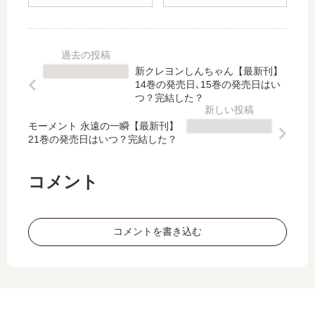
は
ン
婚
フ
完
ボ
」
レ
結
ー
は
ク
し
イ
完
シ
た
の
結
ョ
新クレヨンしんちゃん【最新刊】
？
続
し
ン
14巻の発売日､15巻の発売日はい
最
編
た
【
つ？完結した？
新
は
？
最
刊
い
モーメント 永遠の一瞬【最新刊】
最
新
21巻の発売日はいつ？完結した？
25
つ
新
刊
巻
？
刊
】
の
何
18
続
コメント
発
巻
巻
編
売
ま
の
は
日
で
発
い
コメントを書き込む
は
発
売
つ
い
売
日
？
つ
さ
は
何
？
れ
い
巻
26
た
つ
ま
巻
？
？
で