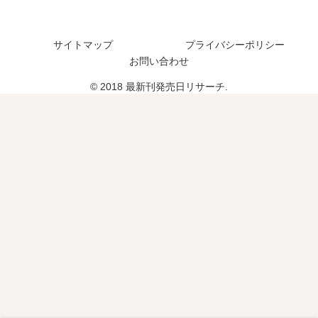
の
続
発
予
編
売
定
の
さ
サイトマップ
プライバシーポリシー
は
予
れ
お問い合わせ
？
定
た
© 2018 最新刊発売日リサーチ.
は
？
？