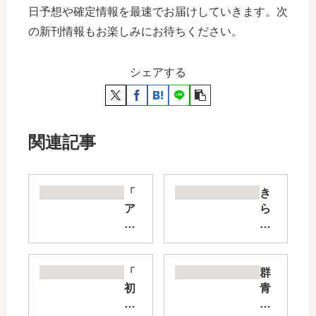
日予想や確定情報を最速でお届けしていきます。次
の新刊情報もお楽しみにお待ちください。
シェアする
関連記事
「
き
ア
ら
ニ
め
マ
き
ル
の
横
ラ
「
群
町
イ
初
青
」
オ
×
リ