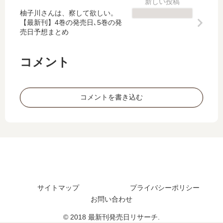
・
ー
【
【
ア
・
柚子川さんは、察して欲しい。
最
最
【最新刊】4巻の発売日､5巻の発
ズ
ラ
新
新
売日予想まとめ
ナ
イ
刊
刊
ブ
デ
】
】
…
ン
6
22
コメント
【
の
巻
巻
最
…
の
の
新
」
発
発
コメントを書き込む
刊
は
売
売
】
完
日､
日､
21
結
7
23
巻
し
巻
巻
の
た
の
の
発
？
発
発
売
最
売
売
日､
新
日
日
22
刊
サイトマップ
プライバシーポリシー
は
は
巻
27
お問い合わせ
い
い
の
巻
つ
つ
© 2018 最新刊発売日リサーチ.
発
の
？
？