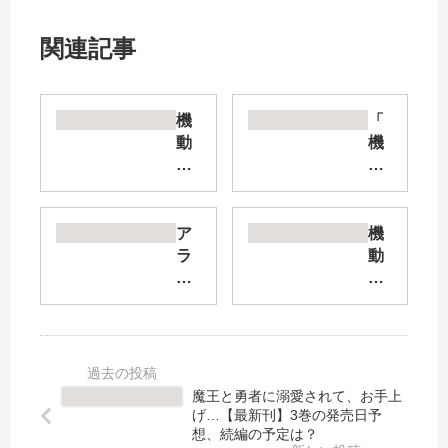
関連記事
機
「
動
機
戦
動
士
戦
Z
士
ガ
ガ
ア
機
ン
ン
ラ
動
ダ
ダ
サ
戦
ム
ム
ー
士
De
MS
OL
ガ
fin
V-
ハ
ン
e
R
マ
ダ
シ
ジ
ー
ム
魔王と勇者に溺愛されて、お手上
ャ
ョ
ン
さ
げ…【最新刊】3巻の発売日予
ア
ニ
様
ん
想、続編の予定は？