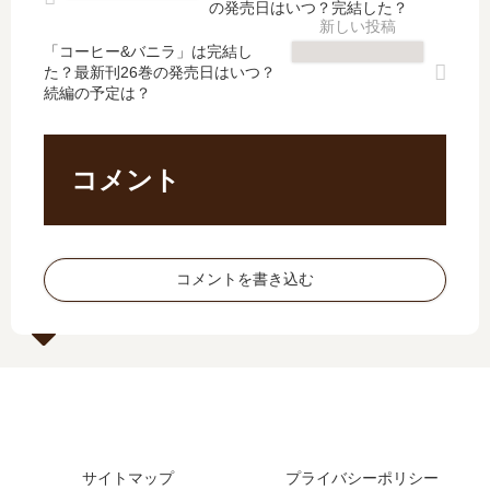
の発売日はいつ？完結した？
巻
最
の
4
の
新
発
巻
「コーヒー&バニラ」は完結し
発
刊
売
の
た？最新刊26巻の発売日はいつ？
売
2
続編の予定は？
日
発
日
巻
は
売
予
の
い
日
想
発
つ
予
コメント
、
売
？
想
続
日
完
、
編
は
結
続
の
い
後
編
コメントを書き込む
予
つ
の
の
定
？
「
予
は
シ
定
？
ー
は
ズ
？
ン
2
」
サイトマップ
プライバシーポリシー
と