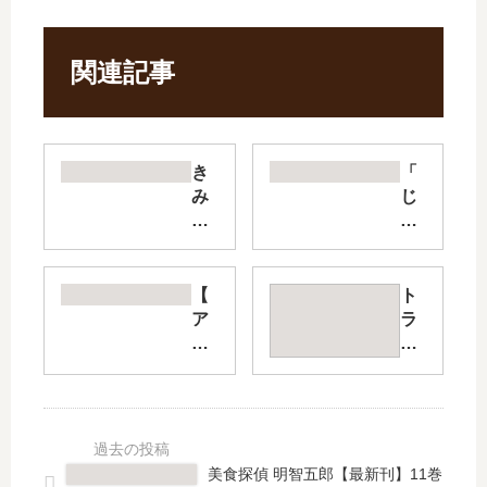
関連記事
き
「
み
じ
の
ゃ
す
の
き
め
な
の
【
ト
ひ
め
ア
ラ
と
」
シ
さ
【
は
ガ
ん
最
完
ー
【
新
結
ル
最
刊
し
】
新
】
た
17
刊
美食探偵 明智五郎【最新刊】11巻
5
？
巻
】