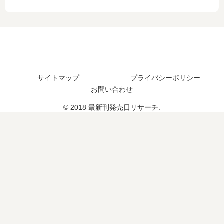
の
た
ち
発
発
？
…
売
売
最
【
日
日
新
最
は
は
刊
新
い
い
5
刊
つ
つ
巻
】
？
？
の
サイトマップ
プライバシーポリシー
11
《
8
発
お問い合わせ
巻
20
巻
売
の
26
© 2018 最新刊発売日リサーチ.
の
日
発
年
予
は
売
1
定
い
日
月
は
つ
は
最
？
？
い
新
6
つ
版
巻
？
》
の
完
予
結
定
し
は
た