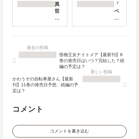
レ
食
異
「
イ
伝
世
ベ
マ
～
界
ア
ン
ペ
で
ゲ
リ
コ
最
ル
ベ
と
強
タ
ン
リ
魔
ー
ジ
ム
王
」
怪物王女ナイトメア【最新刊】8
」
ル
の
は
巻の発売日はいつ？完結した？続
は
の
子
完
編の予定は？
完
料
供
結
結
理
かわうその自転車屋さん【最新
達
し
刊】11巻の発売日予想、続編の予
し
手
10
た
定は？
た
帖
人
？
？
～
の
最
最
」
マ
新
コメント
新
は
マ
刊
刊
完
に
8
7
結
な
巻
コメントを書き込む
巻
し
っ
の