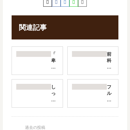
関連記事
「
前
卑
科
弥
者
呼
【
-真
最
説
新
し
フ
・
刊
っ
ル
邪
】
ぽ
ー
馬
17
の
ツ
台
巻
声
宅
国
の
【
配
伝-
発
最
便