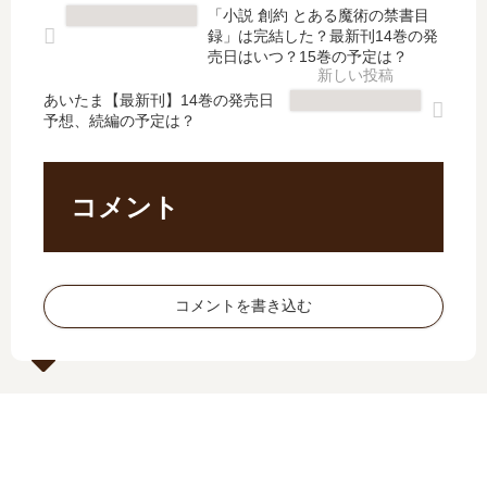
」
売
新
【
「小説 創約 とある魔術の禁書目
は
日､
刊
最
録」は完結した？最新刊14巻の発
完
18
】
新
売日はいつ？15巻の予定は？
結
巻
14
刊
し
の
あいたま【最新刊】14巻の発売日
巻
】
予想、続編の予定は？
た
発
の
15
？
売
発
巻
最
日
売
の
新
は
日
発
コメント
刊
い
予
売
19
つ
想
日
巻
？
、
予
の
完
続
想
コメントを書き込む
発
結
編
、
売
し
の
続
日
た
予
編
は
？
定
の
い
は
予
つ
？
定
？
は
20
？