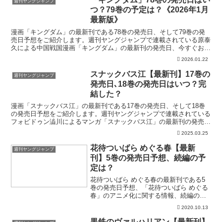
週刊ヤングジャンプ
つ？79巻の予定は？《2026年1月
最新版》
漫画「キングダム」の最新刊である78巻の発売日、そして79巻の発
売日予想をご紹介します。週刊ヤングジャンプで連載されている原泰
久による中国戦国漫画「キングダム」の最新刊の発売日、今すぐお得
に読む方法はこちら！「キングダム」を今すぐ読む！無料...
2026.01.22
スナックバス江【最新刊】17巻の
週刊ヤングジャンプ
発売日､18巻の発売日はいつ？完
結した？
漫画「スナックバス江」の最新刊である17巻の発売日、そして18巻
の発売日予想をご紹介します。週刊ヤングジャンプで連載されている
フォビドゥン澁川によるマンガ「スナックバス江」の最新刊の発売日
はこちら！漫画「スナックバス江」17巻の発売日はいつ...
2025.03.25
花待ついばら めぐる春【最新
週刊ヤングジャンプ
刊】5巻の発売日予想、続編の予
定は？
花待ついばら めぐる春の最新刊である5
巻の発売日予想、「花待ついばら めぐる
春」のアニメ化に関する情報、続編の予
定などをご紹介します。週刊ヤングジャ
2020.10.13
ンプで連載されていたスガワラエスコに
よるマンガ「花待ついばら めぐる春」の
黒鉄のヴァルハリアン【最新刊】