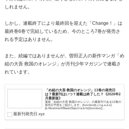
しれません。
しかし、連載終了により最終回を迎えた「Change！」は
最終巻6巻で完結しているため、今のところ7巻が発売さ
れる予定はありません。
また、続編ではありませんが、曽田正人の新作マンガ「め
組の大吾 救国のオレンジ」が月刊少年マガジンで連載さ
れています。
「め組の大吾 救国のオレンジ」13巻の発売日
は？最新刊はいつ？連載は終了した？《2026年2
月最新版》
漫画「め組の大吾 救国のオレンジ」の最新刊である13巻の
発売日予想をご紹介します。(function(b,c,f,g,a,d,e)
{b.MoshimoAffiliateObject=a;b=b||function()
{arguments.c...
最新刊発売日.xyz