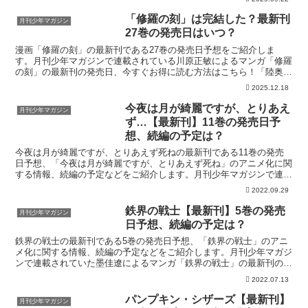
「修羅の刻」は完結した？最新刊
月刊少年マガジン
27巻の発売日はいつ？
漫画「修羅の刻」の最新刊である27巻の発売日予想をご紹介しま
す。月刊少年マガジンで連載されている川原正敏によるマンガ「修羅
の刻」の最新刊の発売日、今すぐお得に読む方法はこちら！「陸奥圓
明流外伝 修羅の刻」を今すぐ読む！無料登録で70%OFF...
2025.12.18
今夜は月が綺麗ですが、とりあえ
月刊少年マガジン
ず…【最新刊】11巻の発売日予
想、続編の予定は？
今夜は月が綺麗ですが、とりあえず死ねの最新刊である11巻の発売
日予想、「今夜は月が綺麗ですが、とりあえず死ね」のアニメ化に関
する情報、続編の予定などをご紹介します。月刊少年マガジンで連載
されていた要マジュロ、榊原宗々によるマンガ「今夜は月が...
2022.09.29
鉄界の戦士【最新刊】5巻の発売
月刊少年マガジン
日予想、続編の予定は？
鉄界の戦士の最新刊である5巻の発売日予想、「鉄界の戦士」のアニ
メ化に関する情報、続編の予定などをご紹介します。月刊少年マガジ
ンで連載されていた墨佳遼によるマンガ「鉄界の戦士」の最新刊の発
売日はこちら！漫画「鉄界の戦士」5巻の発売日はいつ？コ...
2022.07.13
パンプキン・シザーズ【最新刊】
月刊少年マガジン