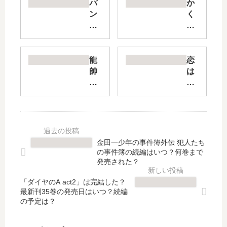
パ
か
ン
く
プ
し
キ
ご
ン
と
・
の
龍
恋
シ
続
帥
は
ザ
編
の
世
ー
は
翼
界
ズ
い
史
征
【
つ
記
服
最
？
・
の
新
何
留
あ
金田一少年の事件簿外伝 犯人たち
刊
巻
侯
と
の事件簿の続編はいつ？何巻まで
】
ま
世
で
発売された？
24
で
家
【
巻
発
「ダイヤのA act2」は完結した？
異
最
最新刊35巻の発売日はいつ？続編
の
売
伝
新
の予定は？
発
さ
の
刊
売
れ
続
】
日､
た