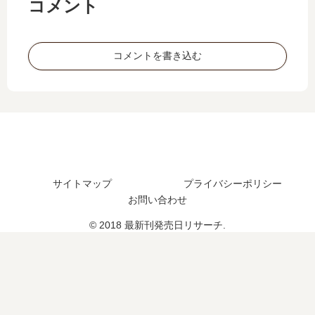
編
7
コメント
25
？
は
巻
巻
い
の
の
つ
発
コメントを書き込む
発
？
売
売
何
日
日
巻
は
は
ま
い
い
で
つ
つ
発
？
？
売
完
完
さ
結
結
サイトマップ
プライバシーポリシー
れ
し
し
お問い合わせ
た
た
た
？
？
© 2018 最新刊発売日リサーチ.
？
続
編
の
予
定
は