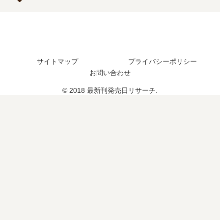
発
完
つ
？
売
結
？
日
し
完
予
た
結
想
？
し
サイトマップ
プライバシーポリシー
ま
続
た
と
編
お問い合わせ
？
め
の
© 2018 最新刊発売日リサーチ.
予
定
は
？