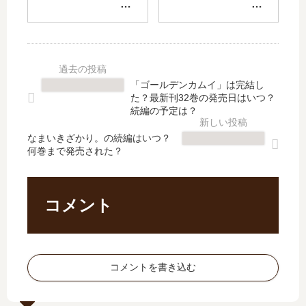
察
オ
代
ア
し
タ
行
ル
て
サ
【
」
欲
ー
最
は
し
の
新
完
い
姫
刊
結
「ゴールデンカムイ」は完結し
。
【
】
し
た？最新刊32巻の発売日はいつ？
【
最
4
た
続編の予定は？
最
新
巻
？
新
刊
なまいきざかり。の続編はいつ？
の
最
何巻まで発売された？
刊
】
発
新
】
6
売
刊
4
巻
日､
17
巻
の
5
巻
コメント
の
発
巻
の
発
売
の
発
売
日
発
売
日､
は
売
日
コメントを書き込む
5
い
日
は
巻
つ
は
い
の
？
い
つ