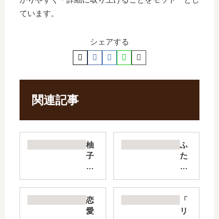
ています。
シェアする
関連記事
柚
ふ
子
た
川
り
さ
ぼ
ん
っ
は
ち
恋
「
、
の
愛
リ