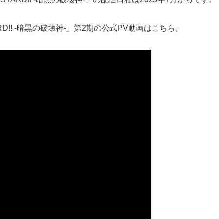
RD!! -暗黒の破壊神-」第2期の公式PV動画はこちら。