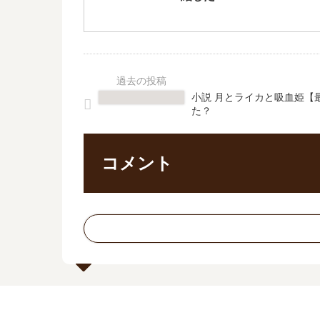
小説 月とライカと吸血姫【
た？
コメント