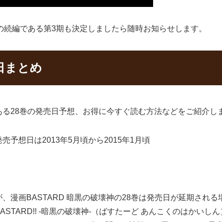
神-」の続編である第3期も決定しましたら随時お知らせします。
日まとめ
る28巻の発売日予想、お得に今すぐ読む方法などをご紹介し
の発売予想日は2013年5月頃から2015年1月頃
、漫画BASTARD 暗黒の破壊神の28巻は発売日が延期され
STARD!! -暗黒の破壊神-（ばすたーど あんこくのはかい