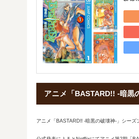
アニメ「BASTARD!! -
アニメ「BASTARD!! -暗黒の破壊神-」シ
公式発表によるとNetflixにてアニメ第2期「BA