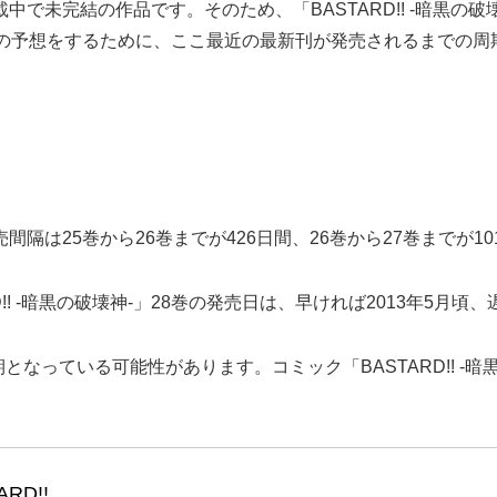
在連載中で未完結の作品です。そのため、「BASTARD!! -暗
の発売日の予想をするために、ここ最近の最新刊が発売されるまでの
の発売間隔は25巻から26巻までが426日間、26巻から27巻までが
! -暗黒の破壊神-」28巻の発売日は、早ければ2013年5月頃
なっている可能性があります。コミック「BASTARD!! -暗
ARD!!