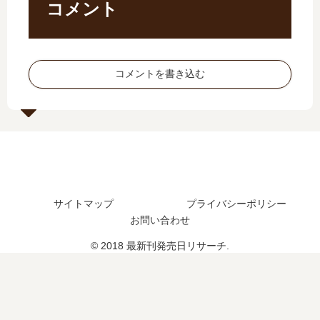
9
？
刊
結
コメント
巻
完
】
し
の
結
4
た
発
し
巻
？
売
た
の
最
コメントを書き込む
日
？
発
新
は
（
売
刊
い
休
日
15
つ
載
予
巻
？
中
想
の
10
）
、
発
巻
連
続
売
の
載
編
日
サイトマップ
プライバシーポリシー
予
再
の
は
定
開
お問い合わせ
予
い
は
は
定
つ
© 2018 最新刊発売日リサーチ.
？
？
は
？
？
16
巻
の
予