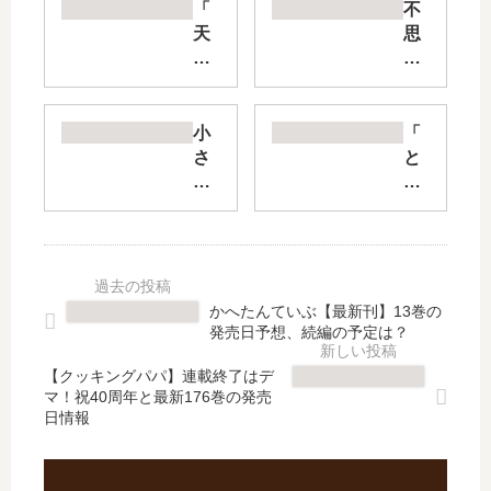
「
不
天
思
地
議
創
な
造
少
デ
年
小
「
ザ
【
さ
と
イ
最
い
ん
ン
新
ノ
が
部
刊
ゾ
り
」
】
ミ
帽
は
10
と
子
完
巻
大
の
かへたんていぶ【最新刊】13巻の
結
の
き
ア
発売日予想、続編の予定は？
し
発
な
ト
た
売
ユ
リ
【クッキングパパ】連載終了はデ
？
日
マ！祝40周年と最新176巻の発売
メ
エ
日情報
最
は
【
」
新
い
最
は
刊
つ
新
完