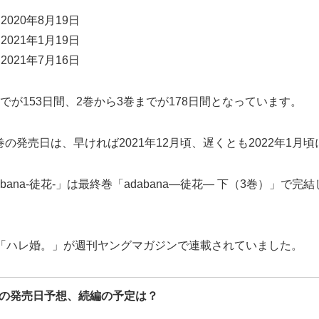
020年8月19日
021年1月19日
021年7月16日
巻までが153日間、2巻から3巻までが178日間となっています。
4巻の発売日は、早ければ2021年12月頃、遅くとも2022年1
ana-徒花-」は最終巻「adabana―徒花― 下（3巻）」で
「ハレ婚。」が週刊ヤングマガジンで連載されていました。
巻の発売日予想、続編の予定は？