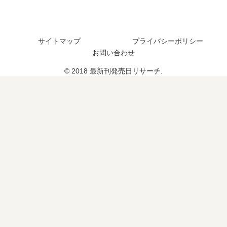
日
日
は
予
い
想
サイトマップ
プライバシーポリシー
つ
、
お問い合わせ
？
続
完
編
© 2018 最新刊発売日リサーチ.
結
の
し
予
た
定
？
は
？