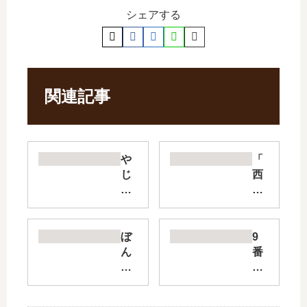
シェアする
関連記事
や
「
じ
西
き
荻
た
窪
学
三
園
ツ
ぼ
9
道
星
ん
番
中
洋
く
目
記
酒
ら
の
F
堂
陰
ム