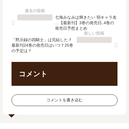
【
」
陽
サ
最
は
師
シ
新
完
の
サ
七海みなみは輝きたい 弱キャラ友
刊
結
鬼
イ
…【最新刊】3巻の発売日､4巻の
】
し
嫁
レ
発売日予想まとめ
15
た
【
ン
巻
？
「黙示録の四騎士」は完結した？
最
ト
最新刊24巻の発売日はいつ？25巻
の
最
新
ブ
の予定は？
発
新
刊
ラ
売
刊
】
ッ
日
3
11
ク
予
巻
巻
【
コメント
想
の
の
最
、
発
発
新
続
売
売
刊
編
日
日､
】
コメントを書き込む
の
は
12
16
予
い
巻
巻
定
つ
の
の
は
？
発
発
？
売
売