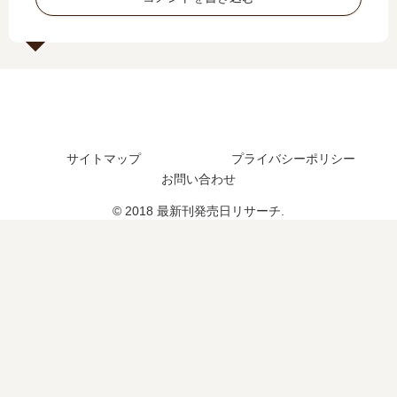
発
編
巻
？
売
の
の
完
日
予
発
結
は
定
売
し
い
は
日､
た
つ
？
8
？
？
巻
続
完
の
編
サイトマップ
プライバシーポリシー
結
発
の
し
お問い合わせ
売
予
た
日
定
© 2018 最新刊発売日リサーチ.
？
は
は
い
？
つ
？
完
結
し
た
？