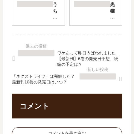
き
は
う
黒
は
完
ち
猫
男
結
の
に
子
し
犬
甘
寮
た
が
噛
で
？
子
み
【
最
ネ
【
最
新
コ
最
ワケあって昨日うばわれました
新
刊
拾
新
【最新刊】6巻の発売日予想、続
刊
19
い
刊
編の予定は？
】
巻
ま
】
6
の
「ネクストライフ」は完結した？
し
8
最新刊10巻の発売日はいつ？
巻
発
た
巻
の
売
。
の
発
日
【
発
売
は
最
売
コメント
日､
い
新
日
7
つ
刊
は
巻
？
】
い
の
続
7
つ
コメントを書き込む