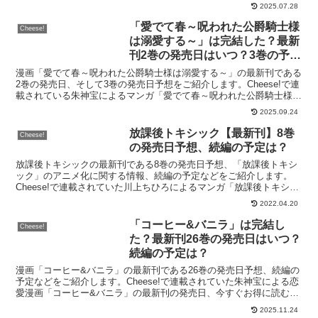
ら！「王の獣」を今すぐ読む！無料登録で70%OFF...
2025.07.28
「愛でて春～呪われた公爵騎士様
Cheese!
は溺愛する～」は完結した？最新
刊2巻の発売日はいつ？3巻の予定
は？
漫画「愛でて春～呪われた公爵騎士様は溺愛する～」の最新刊である
2巻の発売日、そして3巻の発売日予想をご紹介します。Cheese!で連
載されている朱神宝によるマンガ「愛でて春～呪われた公爵騎士様は
溺愛する～」の最新刊の発売日はこちら！漫画「愛...
2025.09.24
放課後トキシック【最新刊】8巻
Cheese!
の発売日予想、続編の予定は？
放課後トキシックの最新刊である8巻の発売日予想、「放課後トキシ
ック」のアニメ化に関する情報、続編の予定などをご紹介します。
Cheese!で連載されていた川上ちひろによるマンガ「放課後トキシッ
ク」の最新刊の発売日はこちら！漫画「放課後トキシッ...
2022.04.20
「コーヒー&バニラ」は完結し
Cheese!
た？最新刊26巻の発売日はいつ？
続編の予定は？
漫画「コーヒー&バニラ」の最新刊である26巻の発売日予想、続編の
予定などをご紹介します。Cheese!で連載されていた朱神宝による恋
愛漫画「コーヒー&バニラ」の最新刊の発売日、今すぐお得に読む方
法はこちら！「コヒバニ」を今すぐ読む！無料登録...
2025.11.24