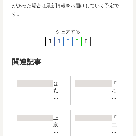
があった場合は最新情報をお届けしていく予定で
す。
シェアする
関連記事
は
「
た
こ
ら
の
く
会
細
社
胞
に
上
「
BL
好
京
二
AC
き
生
階