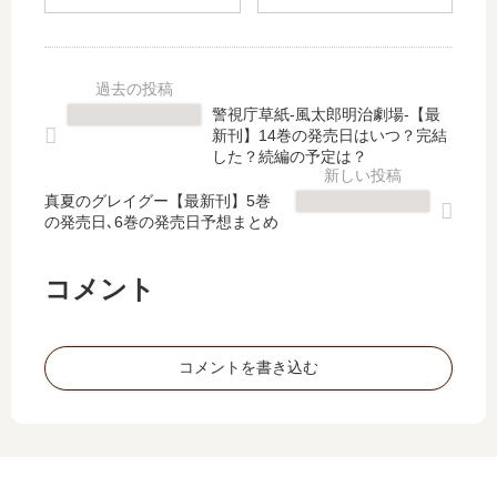
K
な
活
堂
【
人
録
地
最
が
イ
獄
新
い
チ
ゴ
刊
ま
ジ
ル
警視庁草紙‐風太郎明治劇場‐【最
】
す
ョ
フ
新刊】14巻の発売日はいつ？完結
9
」
ウ
」
した？続編の予定は？
巻
は
【
は
の
完
真夏のグレイグー【最新刊】5巻
最
完
の発売日､6巻の発売日予想まとめ
発
結
新
結
売
し
刊
し
日
た
】
た
コメント
予
？
7
？
想
最
巻
最
、
新
の
新
コメントを書き込む
続
刊
発
刊
編
16
売
10
の
巻
日
巻
予
の
は
の
定
発
い
発
は
売
つ
売