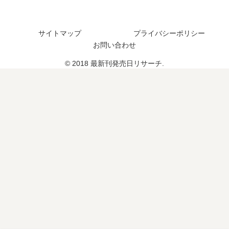
？
日
？
日
は
完
は
い
結
い
サイトマップ
プライバシーポリシー
つ
し
つ
お問い合わせ
？
た
？
© 2018 最新刊発売日リサーチ.
続
？
11
編
続
巻
の
編
の
予
の
予
定
予
定
は
定
は
？
は
？
？