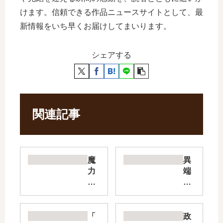
けます。信頼できる作品ニュースサイトとして、最
新情報をいち早くお届けしてまいります。
シェアする
関連記事
魔
異
力
端
0
な
で
る
最
セ
強
イ
「
政