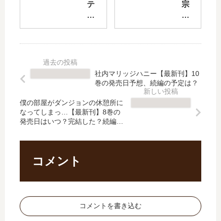
の
レ
テ
宗
大
ム
ィ
く
賢
【
ン
ん
者
最
ク
の
～
新
ル
リ
そ
刊
セ
ベ
れ
】
イ
ン
社内マリッジハニー【最新刊】10
は
8
バ
ジ
巻の発売日予想、続編の予定は？
魔
巻
ー
【
法
の
NO
最
僕の部屋がダンジョンの休憩所に
で
発
なってしまっ…【最新刊】8巻の
VA
新
発売日はいつ？完結した？続編の
は
売
」
刊
予定は？
な
日､
は
】
い
9
完
14
、
巻
結
巻
コメント
…
の
し
の
【
発
た
発
最
売
？
売
新
日
最
日
コメントを書き込む
刊
は
新
は
】
い