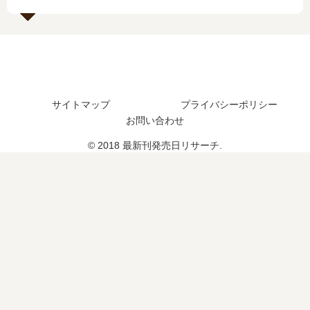
刊
い
10
つ
5
つ
巻
？
巻
？
の
完
の
完
発
結
発
結
売
し
売
し
日､
た
日
た
サイトマップ
プライバシーポリシー
11
？
は
？
巻
お問い合わせ
い
続
の
つ
編
© 2018 最新刊発売日リサーチ.
発
？
の
売
続
予
日
編
定
は
の
は
い
予
？
つ
定
？
は
完
？
結
し
た