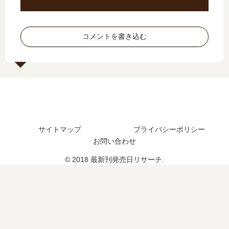
…
日
し
た
【
は
た
？
最
い
？
新
つ
コメントを書き込む
刊
？
】
続
15
編
巻
の
の
予
発
定
売
は
日､
？
サイトマップ
プライバシーポリシー
16
お問い合わせ
巻
の
© 2018 最新刊発売日リサーチ.
発
売
日
は
い
つ