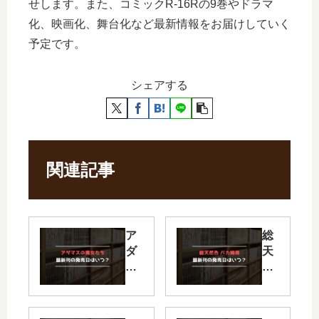
せします。また、コミックR-16Rの9巻やドラマ
化、映画化、舞台化など最新情報をお届けしていく
予定です。
シェアする
関連記事
ア
総
ダ
天
マ
然
ス
色
の
バ
魔
カ