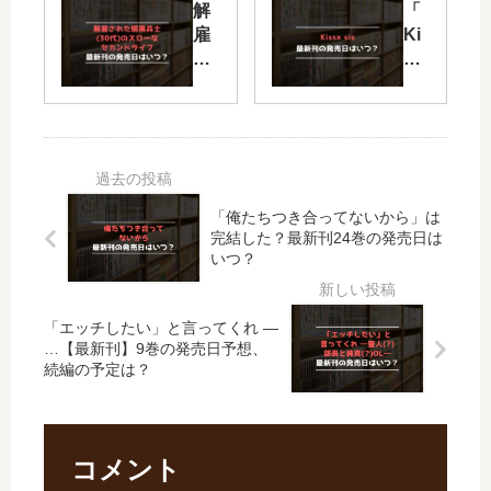
解
「
女
姉
雇
Ki
た
弟
さ
ss
ち
【
れ
×si
【
最
た
s
最
新
暗
」
新
刊
黒
は
刊
】
兵
完
】
6
士
結
12
巻
「俺たちつき合ってないから」は
(30
し
巻
の
完結した？最新刊24巻の発売日は
代)
た
の
発
いつ？
の
？
発
売
ス
最
売
日
ロ
新
「エッチしたい」と言ってくれ ―
日
は
ー
刊
…【最新刊】9巻の発売日予想、
は
い
続編の予定は？
な
26
い
つ
セ
巻
つ
？
カ
の
？
完
ン
発
完
結
コメント
ド
売
結
し