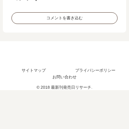
日､
巻
、
の
14
の
本
人
巻
発
家
生
コメントを書き込む
の
売
の
で
発
日
当
は
売
は
…
…
日
い
」
【
は
つ
は
最
い
？
完
新
つ
結
刊
？
し
】
完
サイトマップ
プライバシーポリシー
た
2
結
お問い合わせ
？
巻
し
最
の
© 2018 最新刊発売日リサーチ.
た
新
発
？
刊
売
8
日､
巻
3
の
巻
発
の
売
発