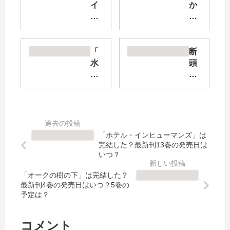
イ
か
×
い
ヤ
し
ク
ん
-あ
の
「
断
ぶ
い
水
頭
な
ち
無
台
い
げ
月
に
相
き!
家
消
棒-
」
の
え
【
は
許
た
最
完
嫁
伝
「ホテル・インヒューマンズ」は
新
結
～
説
完結した？最新刊13巻の発売日は
刊
し
十
の
いつ？
】
た
六
悪
13
？
「オークの樹の下」は完結した？
歳
女
最新刊4巻の発売日はいつ？5巻の
巻
最
の
、
予定は？
の
新
誕
二
発
刊
生
度
売
3
日
目
コメント