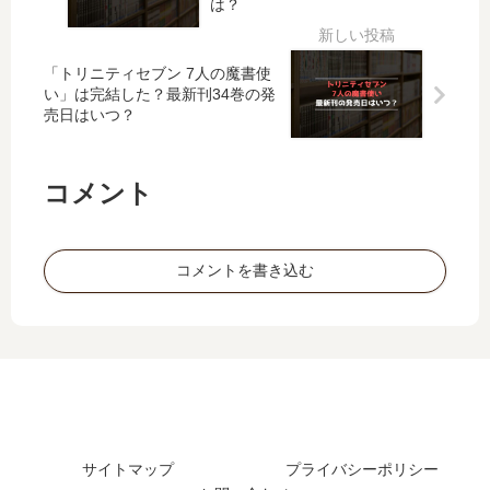
発
で
は？
11
新
売
発
巻
刊
日
売
の
】
「トリニティセブン 7人の魔書使
予
さ
発
4
い」は完結した？最新刊34巻の発
想
れ
売日はいつ？
売
巻
、
た
日
の
続
？
は
発
編
コメント
い
売
の
つ
日
予
？
予
定
完
想
は
コメントを書き込む
結
、
？
し
続
た
編
？
の
予
定
は
？
サイトマップ
プライバシーポリシー