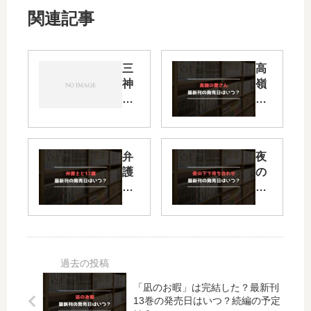
関連記事
三
高
神
嶺
先
の
生
蘭
の
さ
愛
ん
弁
夜
し
の
護
の
方
続
士
下
【
編
と
で
最
は
17
待
新
い
歳
ち
刊
つ
【
合
】
？
最
わ
9
何
新
せ
巻
巻
「凪のお暇」は完結した？最新刊
刊
【
の
ま
13巻の発売日はいつ？続編の予定
】
最