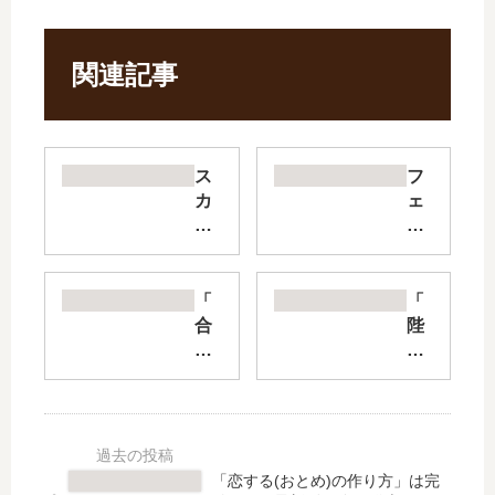
関連記事
ス
フ
カ
ェ
ー
ア
ト
リ
の
ー
中
テ
「
「
は
イ
合
陛
ケ
ル
コ
下
ダ
・
ン
わ
モ
ク
相
た
ノ
ロ
手
し
で
ニ
は
を
し
ク
肉
忘
「恋する(おとめ)の作り方」は完
た
ル