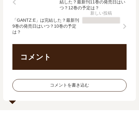
食
れ
結した？最新刊11巻の発売日はい
。
～
警
て
つ？12巻の予定は？
【
空
官!
く
最
気
「GANTZ:E」は完結した？最新刊
?
だ
9巻の発売日はいつ？10巻の予定
新
読
」
さ
は？
刊
ま
は
い
】
な
完
」
10
…
結
最
巻
【
し
新
コメント
の
最
た
刊
発
新
？
1
売
刊
最
巻
日
】
新
の
コメントを書き込む
は
7
刊
発
い
巻
5
売
つ
の
巻
日
？
発
の
は
完
売
発
い
結
日､
売
つ
し
8
日
？
た
巻
は