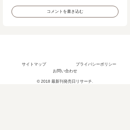
発
編
は
巻
売
の
？
の
コメントを書き込む
日
予
予
は
定
定
い
は
は
つ
？
？
？
サイトマップ
プライバシーポリシー
お問い合わせ
© 2018 最新刊発売日リサーチ.