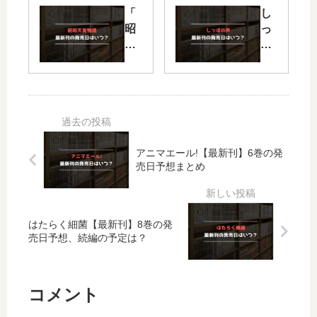
伝
」
「
し
説
は
昭
っ
【
完
和
ぽ
最
結
天
の
新
し
皇
声
刊
た
物
【
】
？
語
最
22
最
」
新
巻
新
は
刊
の
刊
アニマエール!【最新刊】6巻の発
完
】
発
30
売日予想まとめ
結
14
売
巻
し
巻
日
の
た
の
予
発
？
発
想
売
はたらく細菌【最新刊】8巻の発
最
売
、
日
売日予想、続編の予定は？
新
日
続
は
刊
予
編
い
18
想
の
つ
コメント
巻
、
予
？
の
続
定
31