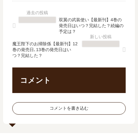
る
っ
ッ
馴
【
た
シ
染
最
理
ュ!
を
双翼の武装使い【最新刊】4巻の
新
由
!
抱
発売日はいつ？完結した？続編の
刊
」
2
い
予定は？
】
は
」
た
7
完
魔王陛下のお掃除係【最新刊】12
は
な
巻の発売日､13巻の発売日はい
巻
結
完
ら
つ？完結した？
の
し
結
【
発
た
し
最
売
？
た
新
日､
最
？
刊
コメント
8
新
最
】
巻
刊
新
14
の
7
刊
巻
発
巻
6
の
コメントを書き込む
売
の
巻
発
日
発
の
売
は
売
発
日
い
日
売
は