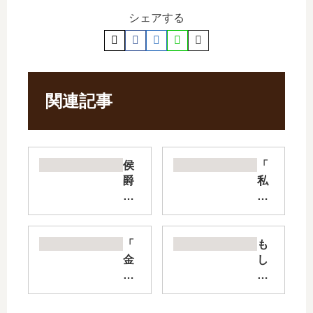
シェアする
関連記事
侯
「
爵
私
令
の
嬢
彼
は
が
手
姉
「
も
駒
の
金
し
を
夫
色
も
演
に
の
、
じ
な
ガ
幼