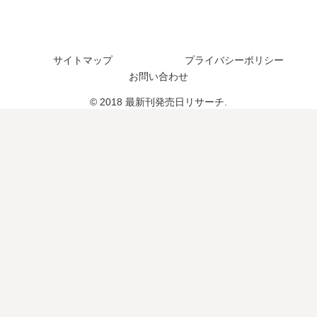
つ
は
日
い
？
い
は
つ
完
つ
い
？
結
？
つ
完
サイトマップ
プライバシーポリシー
し
？
結
お問い合わせ
た
7
し
？
巻
た
© 2018 最新刊発売日リサーチ.
の
？
予
定
は
？