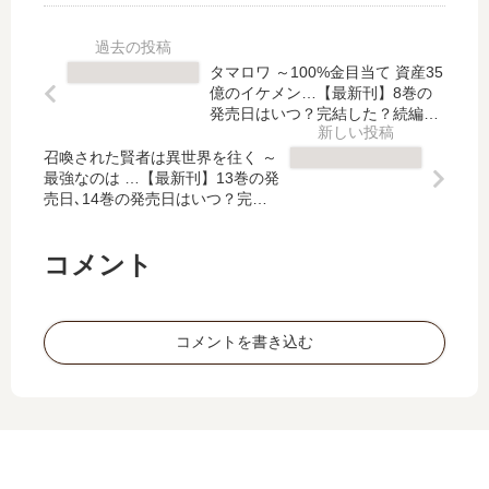
最
常
可
の
新
ス
愛
戦
刊
キ
げ
い
タマロワ ～100%金目当て 資産35
】
ル
が
の
億のイケメン…【最新刊】8巻の
6
】
な
裏
発売日はいつ？完結した？続編の
巻
で
い
予定は？
で
の
最
召喚された賢者は異世界を往く ～
と
【
最強なのは …【最新刊】13巻の発
発
強
婚
最
売日､14巻の発売日はいつ？完結
売
に
約
新
した？
日
な
破
刊
は
っ
棄
】
コメント
い
た
さ
4
つ
…
れ
巻
？
」
た
の
コメントを書き込む
完
は
聖
発
結
完
女
売
し
結
…
日､
た
し
【
5
？
た
最
巻
？
新
の