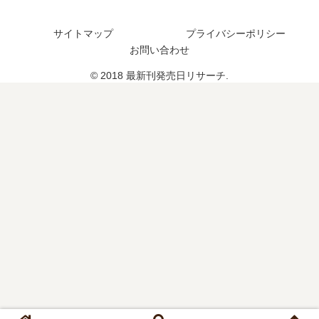
最
刊
発
新
】
売
刊
サイトマップ
プライバシーポリシー
6
日
12
お問い合わせ
巻
は
巻
の
い
© 2018 最新刊発売日リサーチ.
の
発
つ
発
売
？
売
日､
完
日
7
結
は
巻
し
い
の
た
つ
発
？
？
売
13
日
巻
は
の
い
予
つ
定
？
は
完
？
結
し