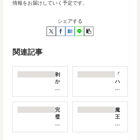
情報をお届けしていく予定です。
シェアする
関連記事
剥
「
か
ハ
せ
ズ
て!
レ
竜
枠
ケ
の
完
魔
崎
【
璧
王
さ
状
す
と
ん
態
ぎ
勇
【
異
て
者