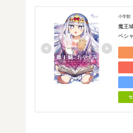
小学館
魔王
ペシャ
セ