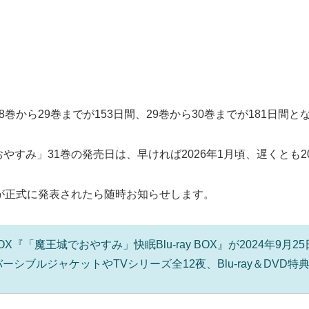
巻から29巻までが153日間、29巻から30巻までが181日間と
すみ」31巻の発売日は、早ければ2026年1月頃、遅くとも2
が正式に発表されたら随時お知らせします。
BOX『「魔王城でおやすみ」快眠Blu-ray BOX』が2024年
ブルジャケットやTVシリーズ全12夜、Blu-ray＆DVD特
。