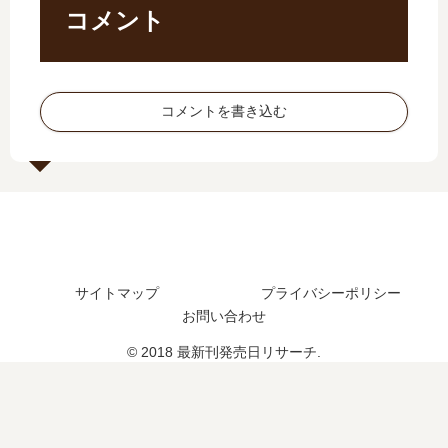
続
の
の
完
コメント
編
発
発
結
の
売
売
し
予
日
日
た
定
は
予
？
コメントを書き込む
は
い
想
最
？
つ
、
新
？
続
刊
完
編
9
結
の
巻
し
予
の
た
定
発
？
は
売
サイトマップ
プライバシーポリシー
？
日
お問い合わせ
は
い
© 2018 最新刊発売日リサーチ.
つ
？