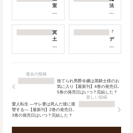
室
法
教
科
師
高
ハ
校
イ
の
冥
「
ネ
劣
土
デ
【
等
の
ュ
最
生
恋
ラ
新
師
は
ラ
刊
族
閻
ラ!
】
会
魔
!
18
議
次
RE
捨てられ男爵令嬢は黒騎士様のお
巻
編
第!
；
気に入り【最新刊】4巻の発売日､
の
【
【
ダ
5巻の発売日はいつ？完結した？
発
最
最
ラ
売
新
愛人転生 —サレ妻は死んだ後に復
新
ー
讐する—【最新刊】2巻の発売日､
日
刊
刊
ズ
3巻の発売日はいつ？完結した？
予
】
】
編
想
9
7
」
、
巻
巻
は