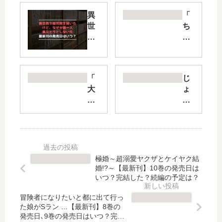
異
「
世
ち
界
ょ
で
っ
孤
と
児
だ
「
じ
院
け
大
ょ
を
愛
き
り
開
が
い
く
い
重
女
！
た
い
の
【
け
ダ
子
最
ど
ー
は
新
、
ク
極婚～超溺愛ヤクザとケイヤク結
好
刊
な
エ
婚!?～【最新刊】10巻の発売日は
き
】
いつ？完結した？続編の予定は？
ぜ
ル
で
8
か
フ
冒険者になりたいと都に出て行っ
す
巻
誰
が
た娘がSラン …【最新刊】8巻の
か
の
一
異
発売日､9巻の発売日はいつ？完結
?
発