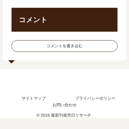
人
世
した？
」
売
巣
界
は
日､
…
か
完
9
コメント
【
…
結
巻
最
」
し
の
新
は
た
発
刊
完
？
売
】
結
コメントを書き込む
最
日
10
し
新
は
巻
た
刊
い
の
？
9
つ
発
最
巻
？
売
新
の
完
日､
刊
発
結
11
5
売
し
巻
巻
サイトマップ
プライバシーポリシー
日
た
の
の
お問い合わせ
は
？
発
発
い
売
売
© 2018 最新刊発売日リサーチ.
つ
日
日
？
は
は