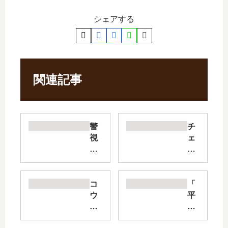
シェアする
関連記事
警
チ
視
ェ
庁
ー
草
ザ
紙‐
レ
風
破
コ
「
太
壊
ウ
平
郎
の
ノ
和
明
創
ド
の
治
造