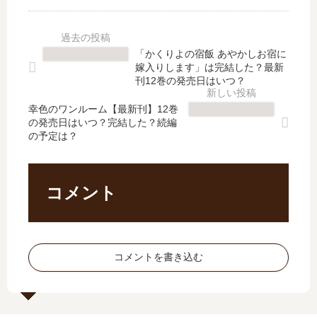
リ
国
劇
者
【
の
場‐
【
最
島
【
最
新
崎
「かくりよの宿飯 あやかしお宿に
最
新
刊
へ
嫁入りします」は完結した？最新
新
刊
】
」
刊12巻の発売日はいつ？
刊
】
33
は
】
14
幸色のワンルーム【最新刊】12巻
巻
完
の発売日はいつ？完結した？続編
14
巻
の
結
の予定は？
巻
の
発
し
の
発
売
た
発
売
日
？
売
日
は
最
コメント
日
予
い
新
は
想
つ
刊
い
、
？
11
つ
続
完
巻
コメントを書き込む
？
編
結
の
完
の
し
発
結
予
た
売
し
定
？
日