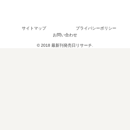
た
は
続
は
？
？
編
い
続
の
つ
編
予
？
サイトマップ
プライバシーポリシー
の
定
12
お問い合わせ
予
は
巻
定
？
の
© 2018 最新刊発売日リサーチ.
は
予
？
定
は
？