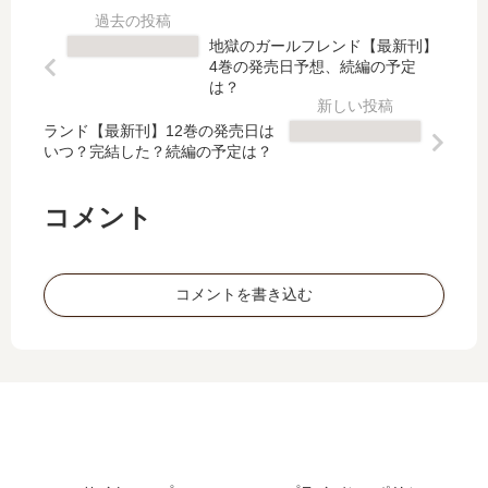
た
溢
&
チ
？
れ
a
aq
地獄のガールフレンド【最新刊】
最
て
ga
ua
4巻の発売日予想、続編の予定
新
泣
rd
【
は？
刊
か
en
最
10
せ
ランド【最新刊】12巻の発売日は
【
新
いつ？完結した？続編の予定は？
巻
た
最
刊
の
い
新
】
発
～
刊
5
コメント
売
【
】
巻
日
最
5
の
は
新
巻
発
コメントを書き込む
い
刊
の
売
つ
】
発
日､
？
11
売
6
11
巻
日
巻
巻
の
は
の
の
発
い
発
予
売
つ
売
定
日､
？
日