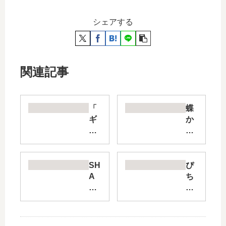
シェアする
関連記事
「
蝶
ギ
か
フ
犯
テ
か
ッ
～
ド
極
SH
ぴ
」
道
A
ち
は
様
M
ぴ
完
溢
AN
ち
結
れ
KI
ピ
し
て
NG
ッ