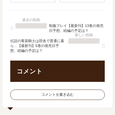
ミ
」
巻
刊
レ
は
の
】
ス
完
発
2
行
結
売
巻
こ
し
制服プレイ【最新刊】13巻の発売
日
の
。
た
日予想、続編の予定は？
予
発
」
？
想
売
は
最
伝説の竜装騎士は田舎で普通に暮
、
日､
ら…【最新刊】5巻の発売日予
完
新
続
3
想、続編の予定は？
結
刊
編
巻
し
10
の
の
た
巻
予
発
？
の
コメント
定
売
最
発
は
日
新
売
？
は
刊
日
い
2
は
コメントを書き込む
つ
巻
い
？
の
つ
完
発
？
結
売
11