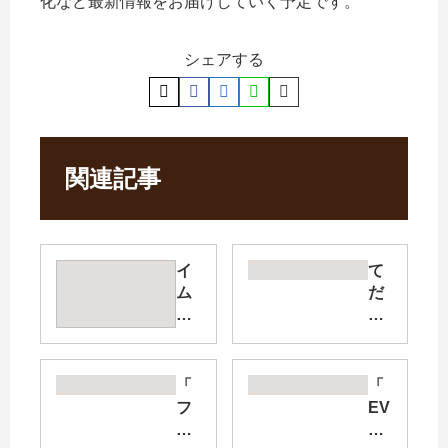
化など最新情報をお届けしていく予定です。
シェアする
関連記事
イ
て
ム
だ
リ
れ
【
も
最
ん
新
ら
「
「
刊
【
フ
EV
】
最
ァ
OL
27
新