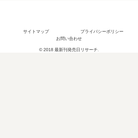
し
日
巻
た
は
の
？
い
予
つ
定
サイトマップ
プライバシーポリシー
？
は
お問い合わせ
3
？
巻
続
© 2018 最新刊発売日リサーチ.
の
編
予
の
定
予
は
定
？
は
？