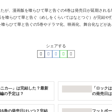
ましたが、漫画飯を喰らひて華と告ぐの4巻は発売日が延期され
飯を喰らひて華と告ぐ（めしをくらいてはなとつぐ）が完結や
を喰らひて華と告ぐの5巻やドラマ化、映画化、舞台化などが
シェアする
ルニカ―」は完結した？最新
「ロックは
続編の予定は？
の発売日は
16巻の発売日はいつ？完結
フットボー