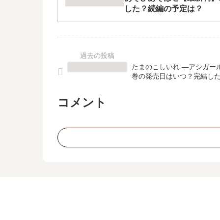
した？続編の予定は？
たまのこしいれ ―アシガール
巻の発売日はいつ？完結し
コメント